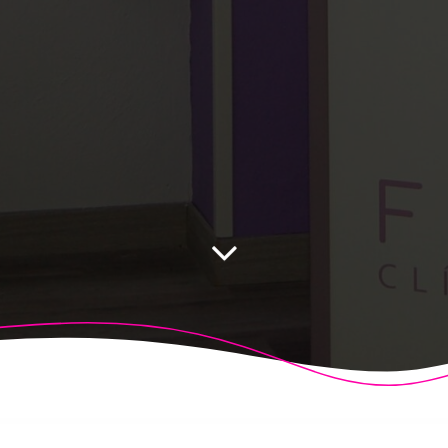
 Fisioalcón. Construido utilizando WordPress y el
Highligh