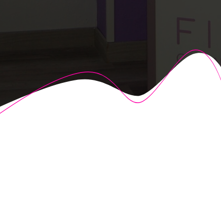
© 2026 Fisioalcón. Construido utilizando WordPress y el
Highlight Theme