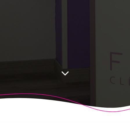
 Fisioalcón. Construido utilizando WordPress y el
Highligh