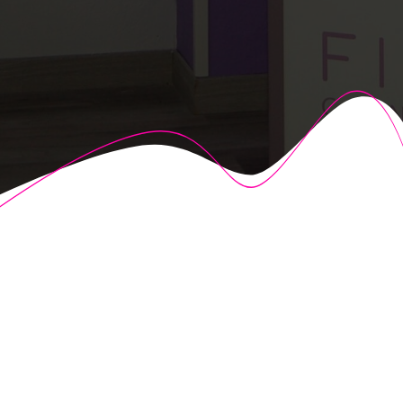
© 2026 Fisioalcón. Construido utilizando WordPress y el
Highlight Theme