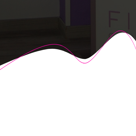
© 2026 Fisioalcón. Construido utilizando WordPress y el
Highlight Theme