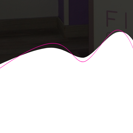
© 2026 Fisioalcón. Construido utilizando WordPress y el
Highlight Theme