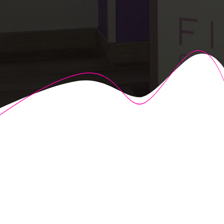
© 2026 Fisioalcón. Construido utilizando WordPress y el
Highlight Theme