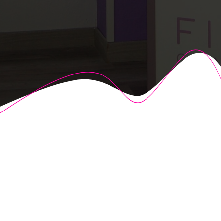
© 2026 Fisioalcón. Construido utilizando WordPress y el
Highlight Theme