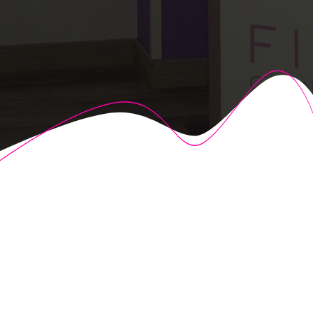
© 2026 Fisioalcón. Construido utilizando WordPress y el
Highlight Theme