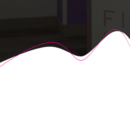
© 2026 Fisioalcón. Construido utilizando WordPress y el
Highlight Theme