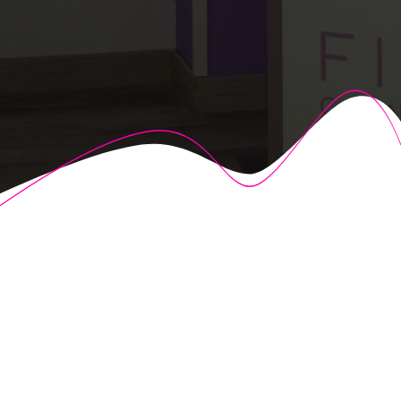
© 2026 Fisioalcón. Construido utilizando WordPress y el
Highlight Theme