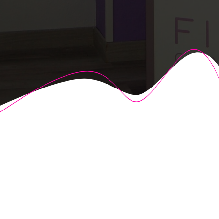
© 2026 Fisioalcón. Construido utilizando WordPress y el
Highlight Theme