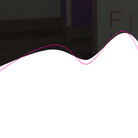
© 2026 Fisioalcón. Construido utilizando WordPress y el
Highlight Theme