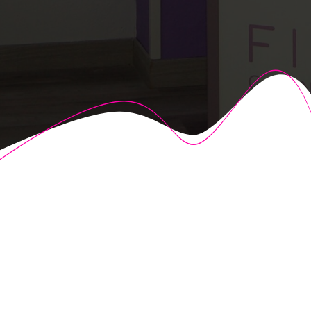
© 2026 Fisioalcón. Construido utilizando WordPress y el
Highlight Theme