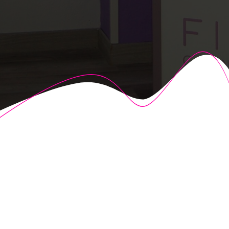
© 2026 Fisioalcón. Construido utilizando WordPress y el
Highlight Theme