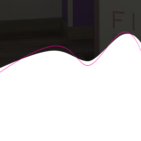
© 2026 Fisioalcón. Construido utilizando WordPress y el
Highlight Theme