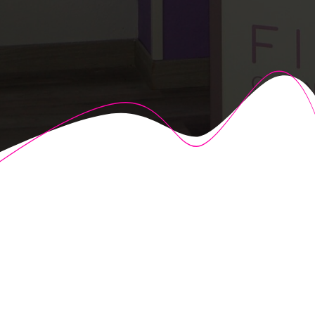
© 2026 Fisioalcón. Construido utilizando WordPress y el
Highlight Theme