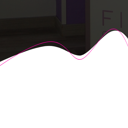
© 2026 Fisioalcón. Construido utilizando WordPress y el
Highlight Theme