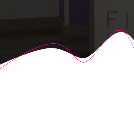
© 2026 Fisioalcón. Construido utilizando WordPress y el
Highlight Theme