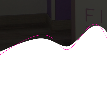
© 2026 Fisioalcón. Construido utilizando WordPress y el
Highlight Theme