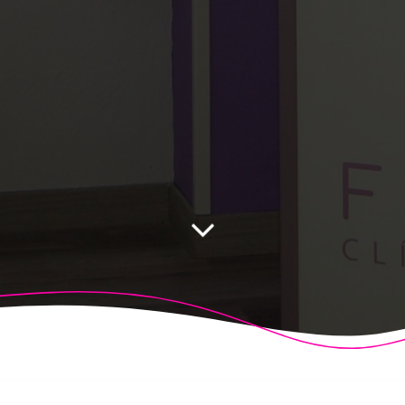
 Fisioalcón. Construido utilizando WordPress y el
Highligh