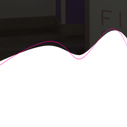
© 2026 Fisioalcón. Construido utilizando WordPress y el
Highlight Theme