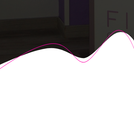
© 2026 Fisioalcón. Construido utilizando WordPress y el
Highlight Theme