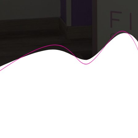
© 2026 Fisioalcón. Construido utilizando WordPress y el
Highlight Theme