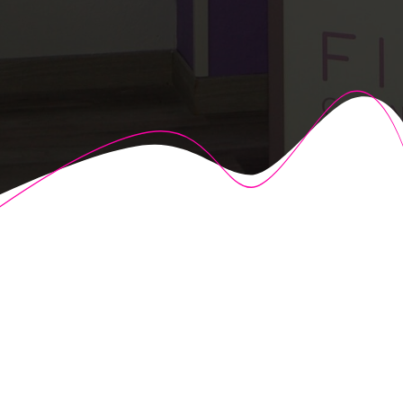
© 2026 Fisioalcón. Construido utilizando WordPress y el
Highlight Theme