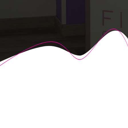
© 2026 Fisioalcón. Construido utilizando WordPress y el
Highlight Theme