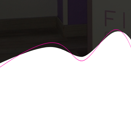
© 2026 Fisioalcón. Construido utilizando WordPress y el
Highlight Theme