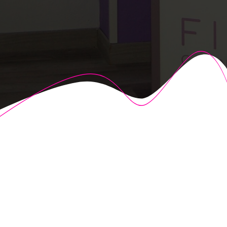
© 2026 Fisioalcón. Construido utilizando WordPress y el
Highlight Theme