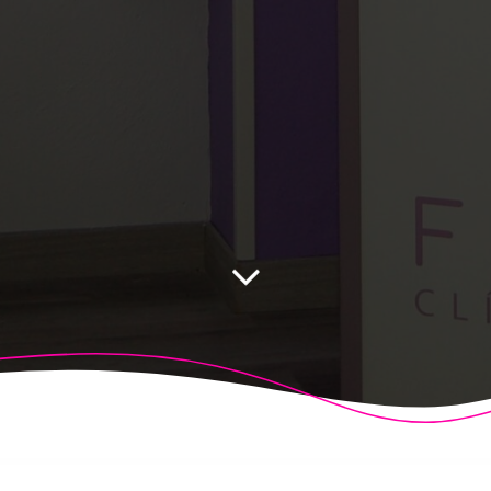
 Fisioalcón. Construido utilizando WordPress y el
Highligh