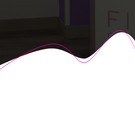
© 2026 Fisioalcón. Construido utilizando WordPress y el
Highlight Theme