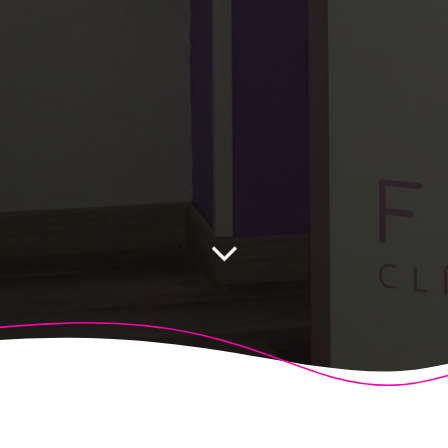
 Fisioalcón. Construido utilizando WordPress y el
Highligh