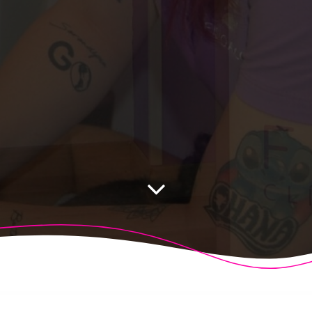
 Fisioalcón. Construido utilizando WordPress y el
Highligh