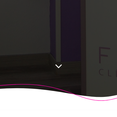
 Fisioalcón. Construido utilizando WordPress y el
Highligh