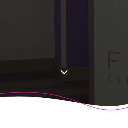
 Fisioalcón. Construido utilizando WordPress y el
Highligh