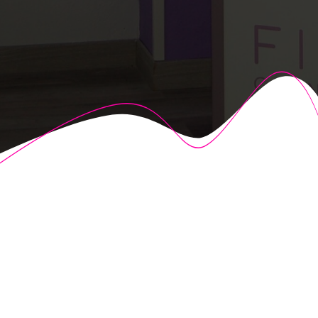
© 2026 Fisioalcón. Construido utilizando WordPress y el
Highlight Theme