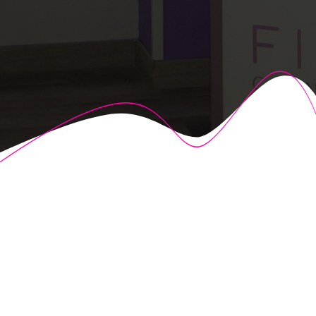
© 2026 Fisioalcón. Construido utilizando WordPress y el
Highlight Theme