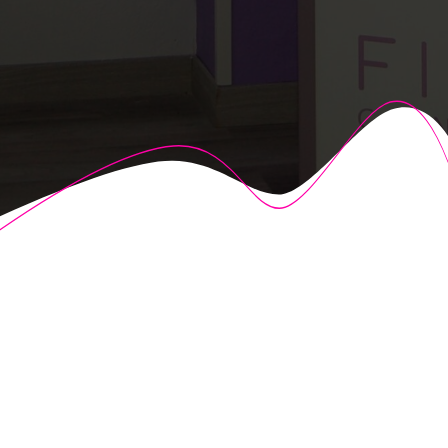
© 2026 Fisioalcón. Construido utilizando WordPress y el
Highlight Theme