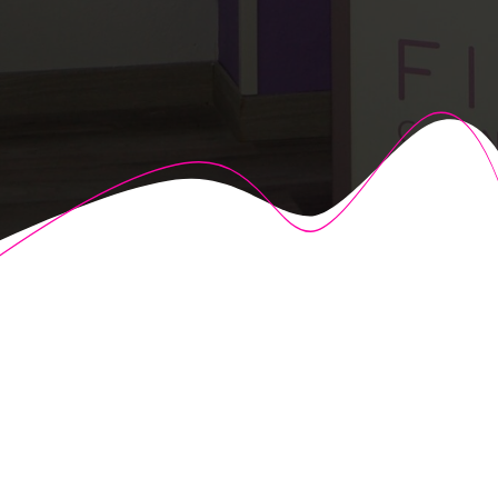
© 2026 Fisioalcón. Construido utilizando WordPress y el
Highlight Theme