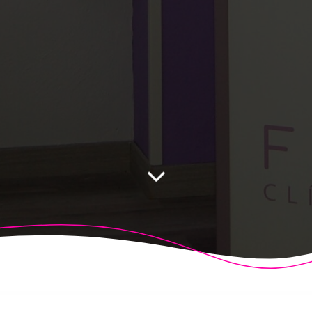
 Fisioalcón. Construido utilizando WordPress y el
Highligh