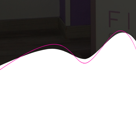
© 2026 Fisioalcón. Construido utilizando WordPress y el
Highlight Theme