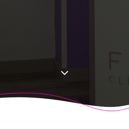
 Fisioalcón. Construido utilizando WordPress y el
Highligh