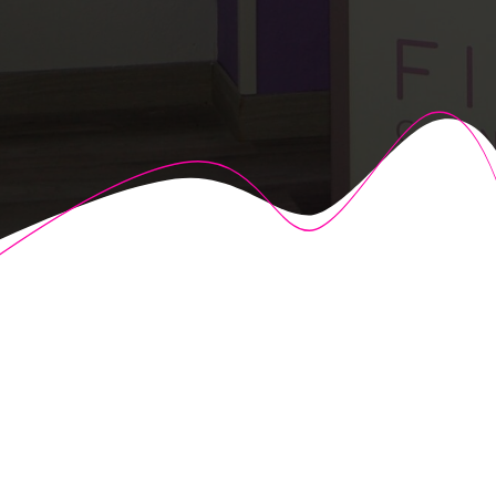
© 2026 Fisioalcón. Construido utilizando WordPress y el
Highlight Theme