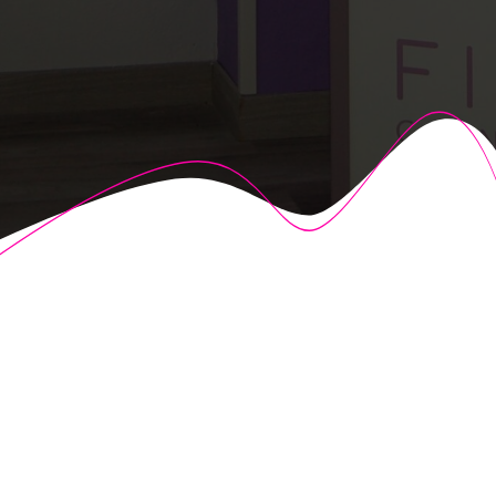
© 2026 Fisioalcón. Construido utilizando WordPress y el
Highlight Theme