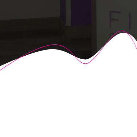
© 2026 Fisioalcón. Construido utilizando WordPress y el
Highlight Theme