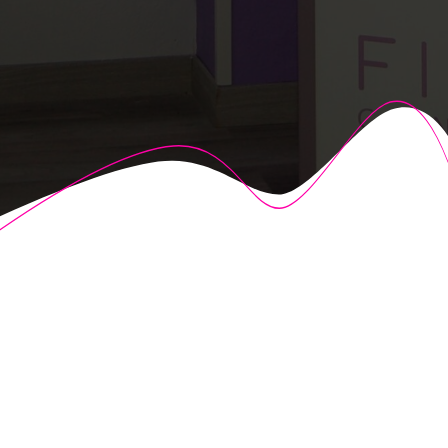
© 2026 Fisioalcón. Construido utilizando WordPress y el
Highlight Theme