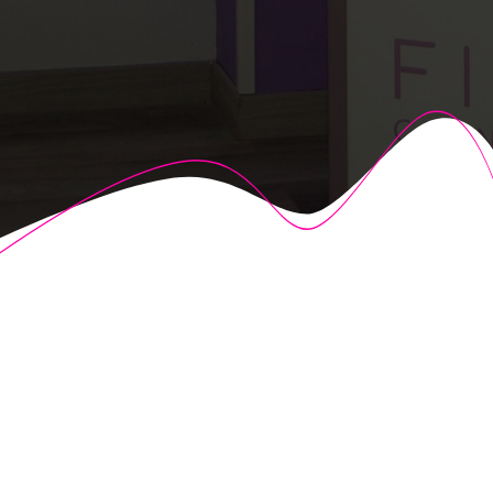
© 2026 Fisioalcón. Construido utilizando WordPress y el
Highlight Theme