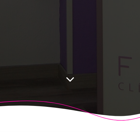
 Fisioalcón. Construido utilizando WordPress y el
Highligh