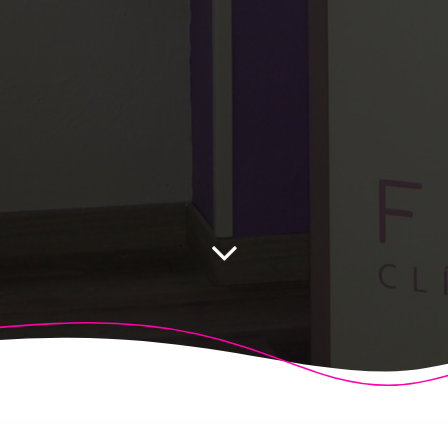
 Fisioalcón. Construido utilizando WordPress y el
Highligh