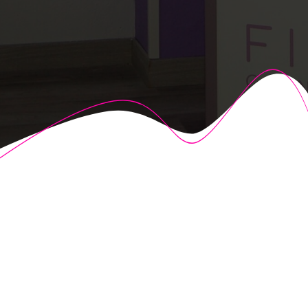
© 2026 Fisioalcón. Construido utilizando WordPress y el
Highlight Theme