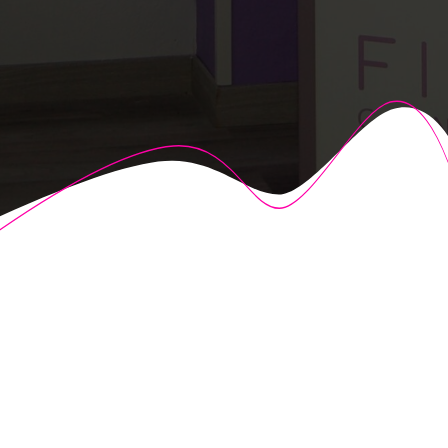
© 2026 Fisioalcón. Construido utilizando WordPress y el
Highlight Theme